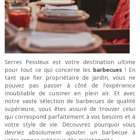
c
o
n
t
e
n
u
Serres Pessleux est votre destination ultime
pour tout ce qui concerne les
barbecues
! En
tant que fier propriétaire de jardin, vous ne
pouvez pas passer à côté de l'expérience
inoubliable de cuisiner en plein air. Et avec
notre vaste sélection de barbecues de qualité
supérieure, vous êtes assuré de trouver celui
qui correspond parfaitement à vos besoins et à
votre style de vie. Découvrez pourquoi vous
devriez absolument ajouter un barbecue à
votre espace extérieur dès maintenant !