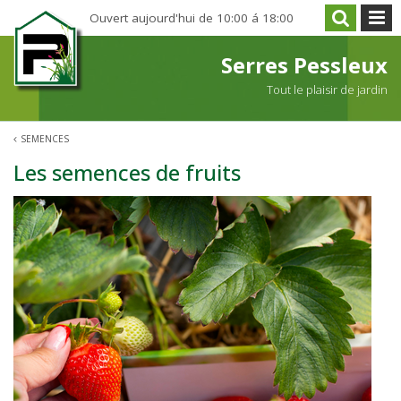
A
Ouvert aujourd'hui de
10:00
á
18:00
l
l
Serres Pessleux
e
Tout le plaisir de jardin
r
d
SEMENCES
i
r
Les semences de fruits
e
c
t
e
m
e
n
t
a
u