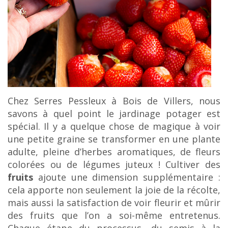
c
o
n
t
e
n
u
Chez Serres Pessleux à Bois de Villers, nous
savons à quel point le jardinage potager est
spécial. Il y a quelque chose de magique à voir
une petite graine se transformer en une plante
adulte, pleine d’herbes aromatiques, de fleurs
colorées ou de légumes juteux ! Cultiver des
fruits
ajoute une dimension supplémentaire :
cela apporte non seulement la joie de la récolte,
mais aussi la satisfaction de voir fleurir et mûrir
des fruits que l’on a soi-même entretenus.
Chaque étape du processus, du semis à la