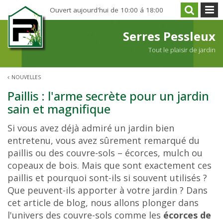
A
Ouvert aujourd'hui de
10:00
á
18:00
l
l
Serres Pessleux
e
Tout le plaisir de jardin
r
d
NOUVELLES
i
r
Paillis : l'arme secrète pour un jardin
e
sain et magnifique
c
Si vous avez déjà admiré un jardin bien
t
entretenu, vous avez sûrement remarqué du
e
paillis ou des couvre-sols – écorces, mulch ou
m
copeaux de bois. Mais que sont exactement ces
e
paillis et pourquoi sont-ils si souvent utilisés ?
n
Que peuvent-ils apporter à votre jardin ? Dans
t
cet article de blog, nous allons plonger dans
a
l'univers des couvre-sols comme les
écorces de
u