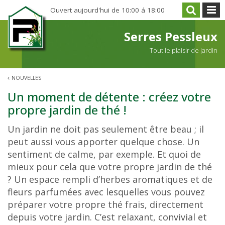
A
Ouvert aujourd'hui de
10:00
á
18:00
l
l
Serres Pessleux
e
Tout le plaisir de jardin
r
d
NOUVELLES
i
r
Un moment de détente : créez votre
e
propre jardin de thé !
c
Un jardin ne doit pas seulement être beau ; il
t
peut aussi vous apporter quelque chose. Un
e
sentiment de calme, par exemple. Et quoi de
m
mieux pour cela que votre propre jardin de thé
e
? Un espace rempli d’herbes aromatiques et de
n
fleurs parfumées avec lesquelles vous pouvez
t
préparer votre propre thé frais, directement
a
depuis votre jardin. C’est relaxant, convivial et
u